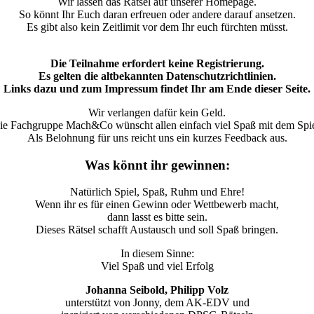
Wir lassen das Rätsel auf unserer Homepage.
So könnt Ihr Euch daran erfreuen oder andere darauf ansetzen.
Es gibt also kein Zeitlimit vor dem Ihr euch fürchten müsst.
Die Teilnahme erfordert keine Registrierung.
Es gelten die altbekannten Datenschutzrichtlinien.
Links dazu und zum Impressum findet Ihr am Ende dieser Seite.
Wir verlangen dafür kein Geld.
ie Fachgruppe Mach&Co wünscht allen einfach viel Spaß mit dem Spie
Als Belohnung für uns reicht uns ein kurzes Feedback aus.
Was könnt ihr gewinnen:
Natürlich Spiel, Spaß, Ruhm und Ehre!
Wenn ihr es für einen Gewinn oder Wettbewerb macht,
dann lasst es bitte sein.
Dieses Rätsel schafft Austausch und soll Spaß bringen.
In diesem Sinne:
Viel Spaß und viel Erfolg
Johanna Seibold, Philipp Volz
unterstützt von Jonny, dem AK-EDV und