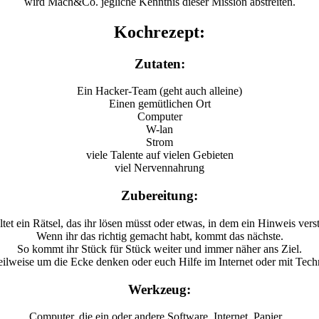
wird Mach&Co. jegliche Kenntnis dieser Mission abstreiten.
Kochrezept:
Zutaten:
Ein Hacker-Team (geht auch alleine)
Einen gemütlichen Ort
Computer
W-lan
Strom
viele Talente auf vielen Gebieten
viel Nervennahrung
Zubereitung:
ltet ein Rätsel, das ihr lösen müsst oder etwas, in dem ein Hinweis verst
Wenn ihr das richtig gemacht habt, kommt das nächste.
So kommt ihr Stück für Stück weiter und immer näher ans Ziel.
teilweise um die Ecke denken oder euch Hilfe im Internet oder mit Tech
Werkzeug:
Computer, die ein oder andere Software, Internet, Papier...