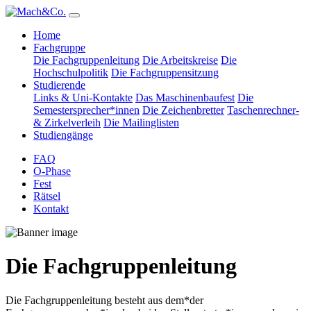
Home
Fachgruppe
Die Fachgruppenleitung
Die Arbeitskreise
Die
Hochschulpolitik
Die Fachgruppensitzung
Studierende
Links & Uni-Kontakte
Das Maschinenbaufest
Die
Semestersprecher*innen
Die Zeichenbretter
Taschenrechner-
& Zirkelverleih
Die Mailinglisten
Studiengänge
FAQ
O-Phase
Fest
Rätsel
Kontakt
Die Fachgruppenleitung
Die Fachgruppenleitung besteht aus dem*der