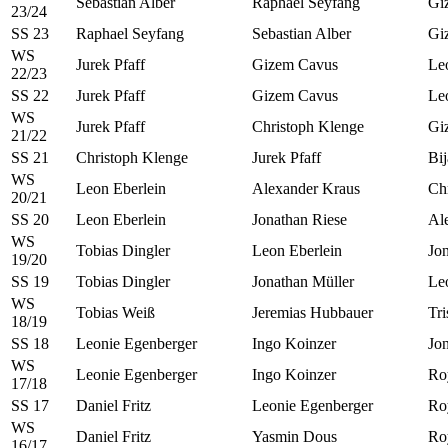
Sebastian Alber
Raphael Seyfang
Gi
23/24
SS 23
Raphael Seyfang
Sebastian Alber
Gi
WS
Jurek Pfaff
Gizem Cavus
Le
22/23
SS 22
Jurek Pfaff
Gizem Cavus
Le
WS
Jurek Pfaff
Christoph Klenge
Gi
21/22
SS 21
Christoph Klenge
Jurek Pfaff
Bi
WS
Leon Eberlein
Alexander Kraus
Ch
20/21
SS 20
Leon Eberlein
Jonathan Riese
Al
WS
Tobias Dingler
Leon Eberlein
Jo
19/20
SS 19
Tobias Dingler
Jonathan Müller
Le
WS
Tobias Weiß
Jeremias Hubbauer
Tri
18/19
SS 18
Leonie Egenberger
Ingo Koinzer
Jo
WS
Leonie Egenberger
Ingo Koinzer
Ro
17/18
SS 17
Daniel Fritz
Leonie Egenberger
Ro
WS
Daniel Fritz
Yasmin Dous
Ro
16/17