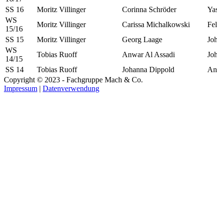
SS 16
Moritz Villinger
Corinna Schröder
Ya
WS
Moritz Villinger
Carissa Michalkowski
Fel
15/16
SS 15
Moritz Villinger
Georg Laage
Jo
WS
Tobias Ruoff
Anwar Al Assadi
Jo
14/15
SS 14
Tobias Ruoff
Johanna Dippold
An
Copyright © 2023 - Fachgruppe Mach & Co.
Impressum
|
Datenverwendung