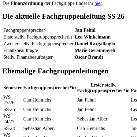
Die
Finanzordnung
der Fachgruppe findet ihr
hier
.
Die aktuelle Fachgruppenleitung SS 26
Fachgruppensprecher
Jan Fehnl
Erste stellv. Fachgruppensprecherin
Lea Winkelmann
Zweiter stellv. Fachgruppensprecher
Daniel Razgatlioglu
Finanzbeauftragte
Marie Geranmayeh
Stellv. Finanzbeauftragter
Oscar Brandt
Ehemalige Fachgruppenleitungen
Erster stellv.
Semester
Fachgruppensprecher*in
Fachgruppensprecher*in
Fa
WS
Can Heinrichs
Jan Fehnl
Le
25/26
SS 25
Can Heinrichs
Jan Fehnl
Le
WS
Can Heinrichs
Sebastian Alber
Le
24/25
SS 24
Sebastian Alber
Can Heinrichs
Jul
WS