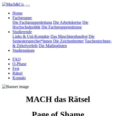
Home
Fachgruppe
Die Fachgruppenleitung
Die Arbeitskreise
Die
Hochschulpolitik
Die Fachgruppensitzung
Studierende
Links & Uni-Kontakte
Das Maschinenbaufest
Die
Semestersprecher*innen
Die Zeichenbretter
Taschenrechner-
& Zirkelverleih
Die Mailinglisten
Studiengänge
FAQ
O-Phase
Fest
Rätsel
Kontakt
MACH das Rätsel
Page of Shame